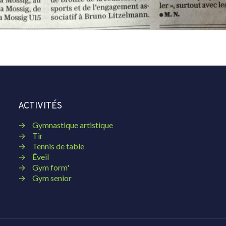
ACTIVITÉS
→
Gymnastique artistique
→
Tir
→
Tennis de table
→
Éveil
→
Gym form'
→
Gym senior